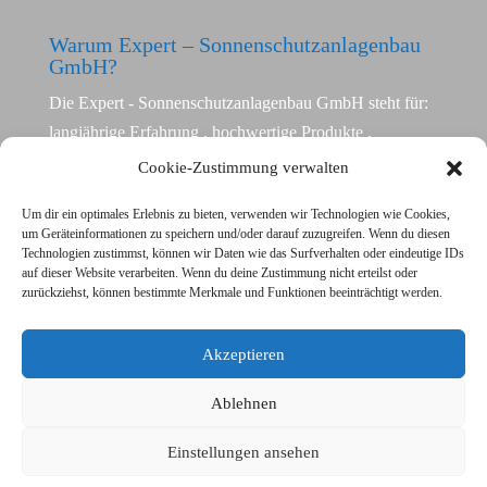
Warum Expert – Sonnenschutzanlagenbau
GmbH?
Die Expert - Sonnenschutzanlagenbau GmbH steht für:
langjährige Erfahrung , hochwertige Produkte ,
individuelle Lösungen , moderne Technik ,
Cookie-Zustimmung verwalten
professionelle Montage , zuverlässigen Service ,
Um dir ein optimales Erlebnis zu bieten, verwenden wir Technologien wie Cookies,
regionale Betreuung in Berlin und Brandenburg.
um Geräteinformationen zu speichern und/oder darauf zuzugreifen. Wenn du diesen
Technologien zustimmst, können wir Daten wie das Surfverhalten oder eindeutige IDs
Unser Ziel ist es, funktionale und optisch ansprechende
auf dieser Website verarbeiten. Wenn du deine Zustimmung nicht erteilst oder
zurückziehst, können bestimmte Merkmale und Funktionen beeinträchtigt werden.
Sonnenschutz- und Beschattungslösungen zu schaffen,
die Komfort, Sicherheit und Wohnqualität nachhaltig
Akzeptieren
verbessern.
Ablehnen
© Expert - Sonnenschutzanlagenbau GmbH
Einstellungen ansehen