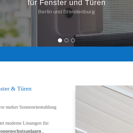
für Fenster und Türen
Berlin und Brandenburg
ster & Türen
or starker Sonneneinstrahlung
et moderne Lösungen für:
Sonnenschutzanlagen
,